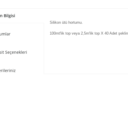
n Bilgisi
Silikon ütü hortumu.
umlar
100mt'lik top veya 2,5m'lik top X 40 Adet şekli
sit Seçenekleri
rileriniz