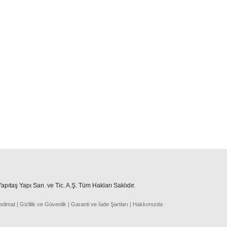
pıtaş Yapı San. ve Tic. A.Ş. Tüm Hakları Saklıdır.
eslima
t
|
Gizlilik ve Güvenlik
|
Garanti ve İade Şartları
|
Hakkımızda