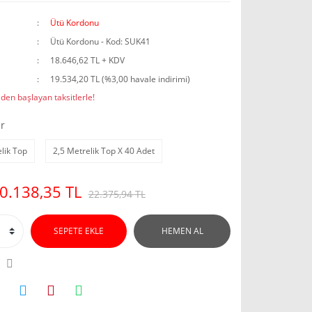
Ütü Kordonu
Ütü Kordonu - Kod: SUK41
18.646,62 TL + KDV
19.534,20 TL (%3,00 havale indirimi)
den başlayan taksitlerle!
r
lik Top
2,5 Metrelik Top X 40 Adet
0.138,35 TL
22.375,94 TL
SEPETE EKLE
HEMEN AL