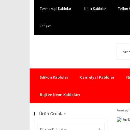
Termokupl Kabloları
Isıtıcı Kablolar
Teflon 
İletişim
Silikon Kablolar
Cam elyaf Kablolar
Ni
Buji ve Neon Kabloları
Anasayf
Ürün Grupları
Silikon Kablolar