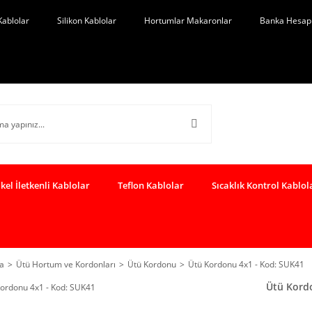
Kablolar
Silikon Kablolar
Hortumlar Makaronlar
Banka Hesap 
kel İletkenli Kablolar
Teflon Kablolar
Sıcaklık Kontrol Kablol
a
Ütü Hortum ve Kordonları
Ütü Kordonu
Ütü Kordonu 4x1 - Kod: SUK41
Ütü Kord