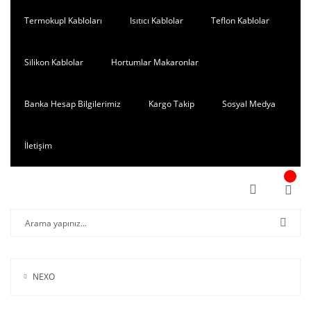
Termokupl Kabloları
Isıtıcı Kablolar
Teflon Kablolar
Silikon Kablolar
Hortumlar Makaronlar
Banka Hesap Bilgilerimiz
Kargo Takip
Sosyal Medya
İletişim
NEXO