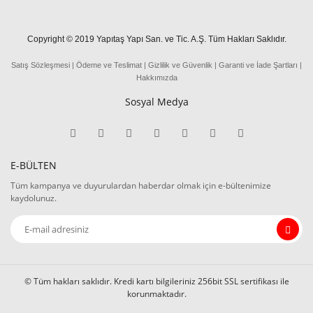
Copyright © 2019 Yapıtaş Yapı San. ve Tic. A.Ş. Tüm Hakları Saklıdır.
Satış Sözleşmesi
|
Ödeme
ve
Teslima
t
|
Gizlilik ve Güvenlik
|
Garanti ve İade Şartları
|
Hakkımızda
Sosyal Medya
E-BÜLTEN
Tüm kampanya ve duyurulardan haberdar olmak için e-bültenimize
kaydolunuz.
© Tüm hakları saklıdır. Kredi kartı bilgileriniz 256bit SSL sertifikası ile
korunmaktadır.