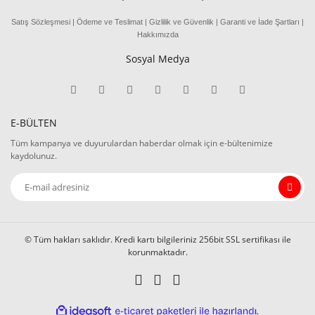
Satış Sözleşmesi
|
Ödeme
ve
Teslima
t
|
Gizlilik ve Güvenlik
|
Garanti ve İade Şartları
|
Hakkımızda
Sosyal Medya
E-BÜLTEN
Tüm kampanya ve duyurulardan haberdar olmak için e-bültenimize
kaydolunuz.
© Tüm hakları saklıdır. Kredi kartı bilgileriniz 256bit SSL sertifikası ile
korunmaktadır.
ile
ideasoft
e-