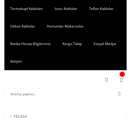
Termokupl Kabloları
Isıtıcı Kablolar
Teflon Kablolar
Silikon Kablolar
Hortumlar Makaronlar
Banka Hesap Bilgilerimiz
Kargo Takip
Sosyal Medya
İletişim
TECASA