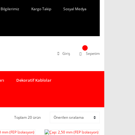
Bilgilerimiz
Kargo Takip
Sosyal Medya
Giriş
Sepetim
arı
Dekoratif Kablolar
Toplam 20 ürün