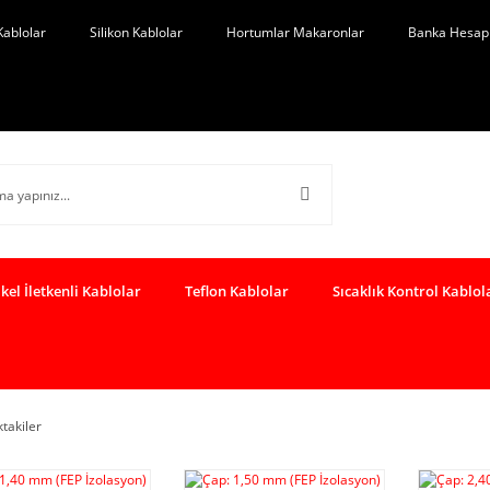
Kablolar
Silikon Kablolar
Hortumlar Makaronlar
Banka Hesap 
kel İletkenli Kablolar
Teflon Kablolar
Sıcaklık Kontrol Kablol
ktakiler