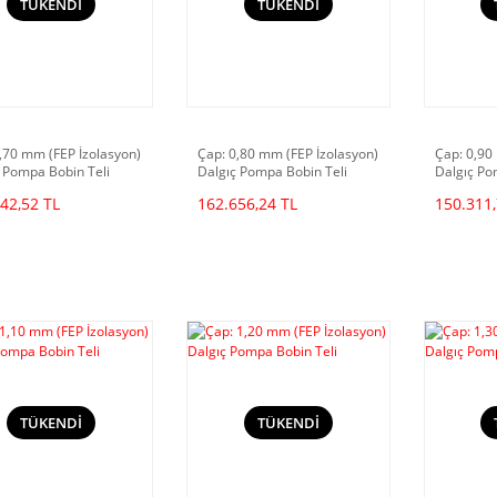
TÜKENDİ
TÜKENDİ
,70 mm (FEP İzolasyon)
Çap: 0,80 mm (FEP İzolasyon)
Çap: 0,90
 Pompa Bobin Teli
Dalgıç Pompa Bobin Teli
Dalgıç Po
42,52 TL
162.656,24 TL
150.311,
TÜKENDİ
TÜKENDİ