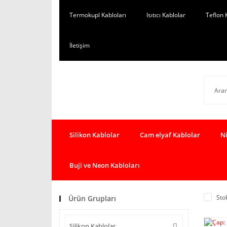
Termokupl Kabloları
Isıtıcı Kablolar
Teflon 
İletişim
Silikon Kablolar
Cam elyaf Kablolar
Ni
Buji ve Neon Kabloları
Sto
Ürün Grupları
Silikon Kablolar