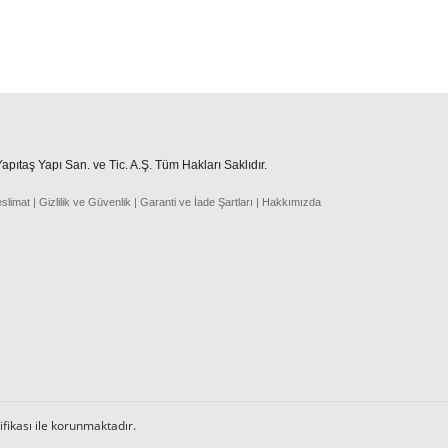
pıtaş Yapı San. ve Tic. A.Ş. Tüm Hakları Saklıdır.
eslima
t
|
Gizlilik ve Güvenlik
|
Garanti ve İade Şartları
|
Hakkımızda
tifikası ile korunmaktadır.