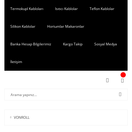
Termokupl Kabloları
Isıtıcı Kablolar
Teflon Kablolar
Silikon Kablolar
Hortumlar Makaronlar
Banka Hesap Bilgilerimiz
Kargo Takip
Sosyal Medya
İletişim
VONROLL