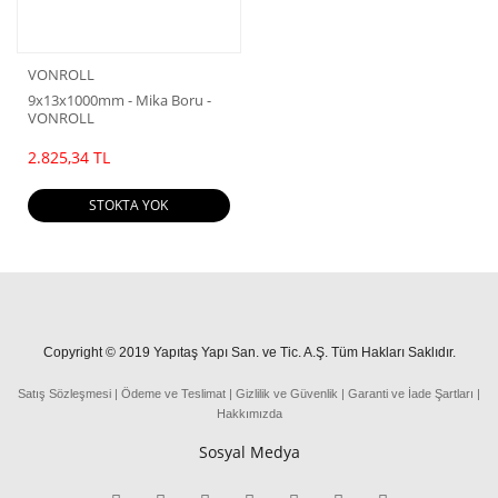
VONROLL
9x13x1000mm - Mika Boru -
VONROLL
2.825,34 TL
STOKTA YOK
Copyright © 2019 Yapıtaş Yapı San. ve Tic. A.Ş. Tüm Hakları Saklıdır.
Satış Sözleşmesi
|
Ödeme
ve
Teslima
t
|
Gizlilik ve Güvenlik
|
Garanti ve İade Şartları
|
Hakkımızda
Sosyal Medya