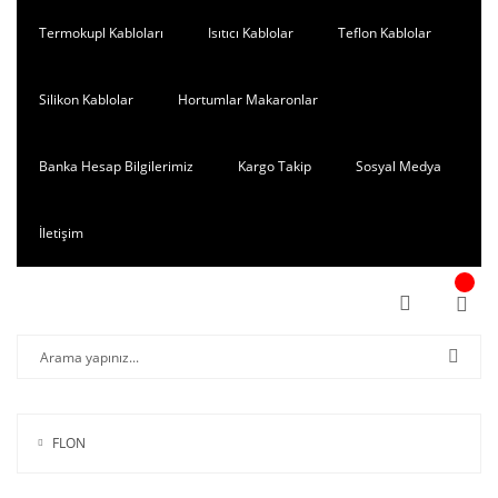
Termokupl Kabloları
Isıtıcı Kablolar
Teflon Kablolar
Silikon Kablolar
Hortumlar Makaronlar
Banka Hesap Bilgilerimiz
Kargo Takip
Sosyal Medya
İletişim
FLON