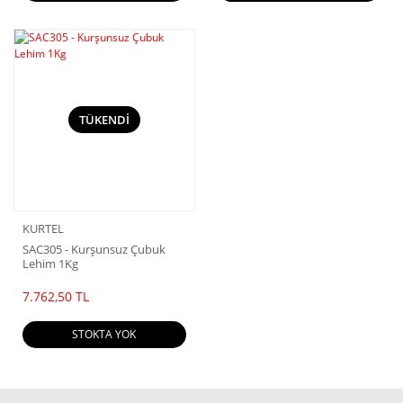
TÜKENDİ
KURTEL
SAC305 - Kurşunsuz Çubuk
Lehim 1Kg
7.762,50 TL
STOKTA YOK