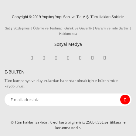
Copyright © 2019 Yapıtaş Yapı San. ve Tic. A.Ş. Tüm Hakları Saklıdır.
Satış Sözleşmesi
|
Ödeme
ve
Teslima
t
|
Gizlilik ve Güvenlik
|
Garanti ve İade Şartları
|
Hakkımızda
Sosyal Medya
E-BÜLTEN
Tüm kampanya ve duyurulardan haberdar olmak için e-bültenimize
kaydolunuz.
© Tüm hakları saklıdır. Kredi kartı bilgileriniz 256bit SSL sertifikası ile
korunmaktadır.