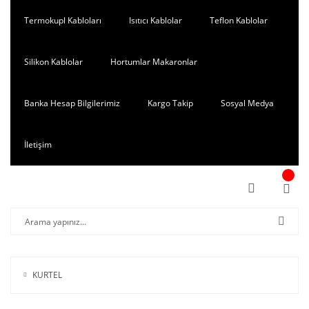
Termokupl Kabloları
Isıtıcı Kablolar
Teflon Kablolar
Silikon Kablolar
Hortumlar Makaronlar
Banka Hesap Bilgilerimiz
Kargo Takip
Sosyal Medya
İletişim
KURTEL