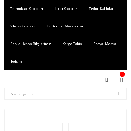
Termokupl Kabloları
Isıtıcı Kablolar
Teflon Kablolar
Silikon Kablolar
Hortumlar Makaronlar
Banka Hesap Bilgilerimiz
Kargo Takip
Sosyal Medya
İletişim