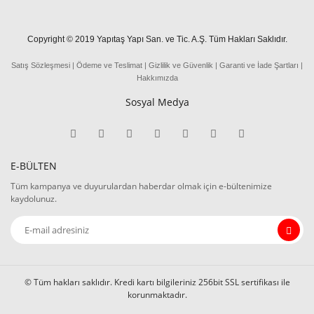
Copyright © 2019 Yapıtaş Yapı San. ve Tic. A.Ş. Tüm Hakları Saklıdır.
Satış Sözleşmesi
|
Ödeme
ve
Teslima
t
|
Gizlilik ve Güvenlik
|
Garanti ve İade Şartları
|
Hakkımızda
Sosyal Medya
E-BÜLTEN
Tüm kampanya ve duyurulardan haberdar olmak için e-bültenimize
kaydolunuz.
© Tüm hakları saklıdır. Kredi kartı bilgileriniz 256bit SSL sertifikası ile
korunmaktadır.