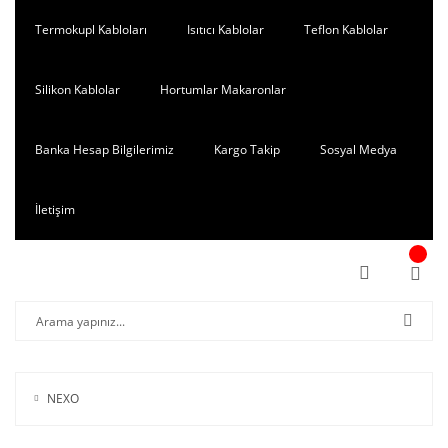
Termokupl Kabloları
Isıtıcı Kablolar
Teflon Kablolar
Silikon Kablolar
Hortumlar Makaronlar
Banka Hesap Bilgilerimiz
Kargo Takip
Sosyal Medya
İletişim
NEXO