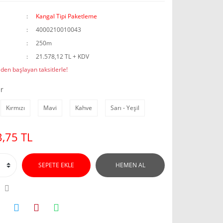
Kangal Tipi Paketleme
4000210010043
250m
21.578,12 TL + KDV
den başlayan taksitlerle!
r
Kırmızı
Mavi
Kahve
Sarı - Yeşil
,75 TL
SEPETE EKLE
HEMEN AL