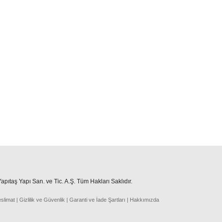
pıtaş Yapı San. ve Tic. A.Ş. Tüm Hakları Saklıdır.
eslima
t
|
Gizlilik ve Güvenlik
|
Garanti ve İade Şartları
|
Hakkımızda