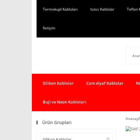
Termokupl Kabloları
Isıtıcı Kablolar
Teflon 
İletişim
Silikon Kablolar
Cam elyaf Kablolar
Ni
Buji ve Neon Kabloları
Anasayf
Ürün Grupları
Silikon Kablolar