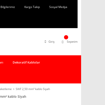
Bilgilerimiz
Kargo Takip
Sosyal Medya
Giriş
Sepetim
arı
Dekoratif Kablolar
Paketleme
SIAF 2,50 mm² kablo Siyah
 mm² kablo Siyah