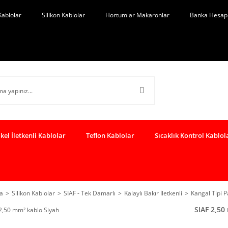
Kablolar
Silikon Kablolar
Hortumlar Makaronlar
Banka Hesap 
kel İletkenli Kablolar
Teflon Kablolar
Sıcaklık Kontrol Kablol
a
Silikon Kablolar
SIAF - Tek Damarlı
Kalaylı Bakır İletkenli
Kangal Tipi 
SIAF 2,50