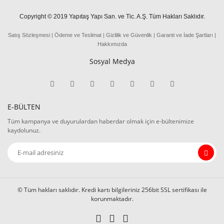
Copyright © 2019 Yapıtaş Yapı San. ve Tic. A.Ş. Tüm Hakları Saklıdır.
Satış Sözleşmesi
|
Ödeme
ve
Teslima
t
|
Gizlilik ve Güvenlik
|
Garanti ve İade Şartları
|
Hakkımızda
Sosyal Medya
E-BÜLTEN
Tüm kampanya ve duyurulardan haberdar olmak için e-bültenimize
kaydolunuz.
© Tüm hakları saklıdır. Kredi kartı bilgileriniz 256bit SSL sertifikası ile
korunmaktadır.