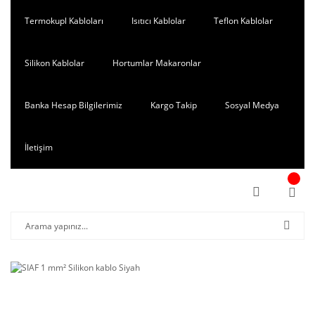
Termokupl Kabloları
Isıtıcı Kablolar
Teflon Kablolar
Silikon Kablolar
Hortumlar Makaronlar
Banka Hesap Bilgilerimiz
Kargo Takip
Sosyal Medya
İletişim