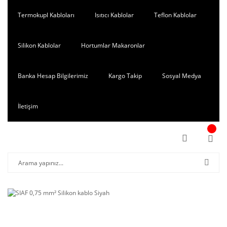
Termokupl Kabloları
Isıtıcı Kablolar
Teflon Kablolar
Silikon Kablolar
Hortumlar Makaronlar
Banka Hesap Bilgilerimiz
Kargo Takip
Sosyal Medya
İletişim