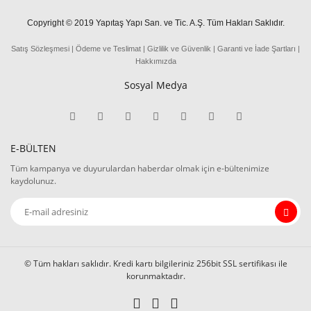
Copyright © 2019 Yapıtaş Yapı San. ve Tic. A.Ş. Tüm Hakları Saklıdır.
Satış Sözleşmesi
|
Ödeme
ve
Teslima
t
|
Gizlilik ve Güvenlik
|
Garanti ve İade Şartları
|
Hakkımızda
Sosyal Medya
E-BÜLTEN
Tüm kampanya ve duyurulardan haberdar olmak için e-bültenimize
kaydolunuz.
© Tüm hakları saklıdır. Kredi kartı bilgileriniz 256bit SSL sertifikası ile
korunmaktadır.