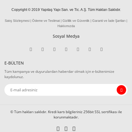
Copyright © 2019 Yapıtaş Yapı San. ve Tic. A.Ş. Tüm Hakları Saklıdır.
Satış Sözleşmesi
|
Ödeme
ve
Teslima
t
|
Gizlilik ve Güvenlik
|
Garanti ve İade Şartları
|
Hakkımızda
Sosyal Medya
E-BÜLTEN
Tüm kampanya ve duyurulardan haberdar olmak için e-bültenimize
kaydolunuz.
© Tüm hakları saklıdır. Kredi kartı bilgileriniz 256bit SSL sertifikası ile
korunmaktadır.