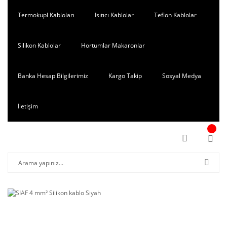
Termokupl Kabloları
Isıtıcı Kablolar
Teflon Kablolar
Silikon Kablolar
Hortumlar Makaronlar
Banka Hesap Bilgilerimiz
Kargo Takip
Sosyal Medya
İletişim