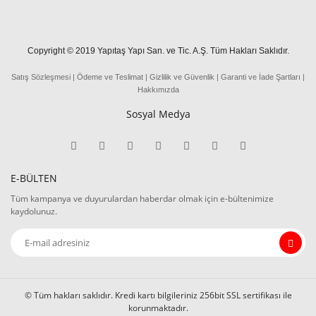
Copyright © 2019 Yapıtaş Yapı San. ve Tic. A.Ş. Tüm Hakları Saklıdır.
Satış Sözleşmesi
|
Ödeme
ve
Teslima
t
|
Gizlilik ve Güvenlik
|
Garanti ve İade Şartları
|
Hakkımızda
Sosyal Medya
E-BÜLTEN
Tüm kampanya ve duyurulardan haberdar olmak için e-bültenimize
kaydolunuz.
© Tüm hakları saklıdır. Kredi kartı bilgileriniz 256bit SSL sertifikası ile
korunmaktadır.