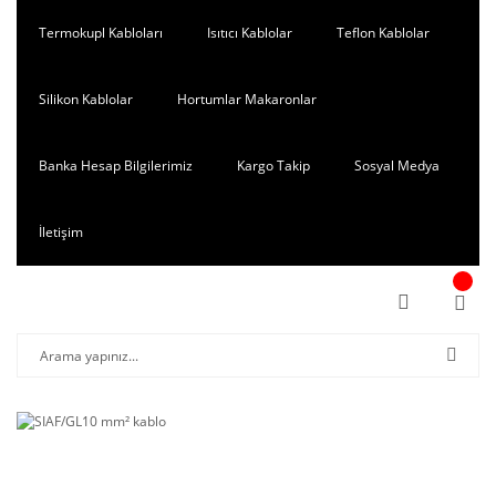
Termokupl Kabloları
Isıtıcı Kablolar
Teflon Kablolar
Silikon Kablolar
Hortumlar Makaronlar
Banka Hesap Bilgilerimiz
Kargo Takip
Sosyal Medya
İletişim