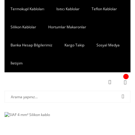
Termokupl Kabloları
Isıtıcı Kablolar
Teflon Kablolar
Silikon Kablolar
Hortumlar Makaronlar
Banka Hesap Bilgilerimiz
Kargo Takip
Sosyal Medya
İletişim