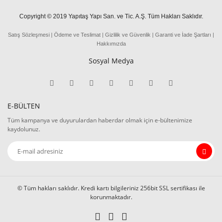
Copyright © 2019 Yapıtaş Yapı San. ve Tic. A.Ş. Tüm Hakları Saklıdır.
Satış Sözleşmesi
|
Ödeme
ve
Teslima
t
|
Gizlilik ve Güvenlik
|
Garanti ve İade Şartları
|
Hakkımızda
Sosyal Medya
E-BÜLTEN
Tüm kampanya ve duyurulardan haberdar olmak için e-bültenimize
kaydolunuz.
© Tüm hakları saklıdır. Kredi kartı bilgileriniz 256bit SSL sertifikası ile
korunmaktadır.