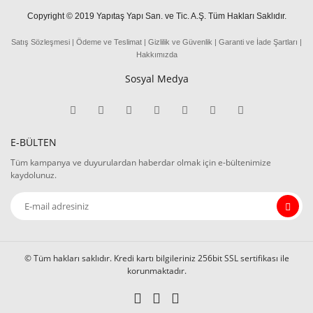
Copyright © 2019 Yapıtaş Yapı San. ve Tic. A.Ş. Tüm Hakları Saklıdır.
Satış Sözleşmesi
|
Ödeme
ve
Teslima
t
|
Gizlilik ve Güvenlik
|
Garanti ve İade Şartları
|
Hakkımızda
Sosyal Medya
E-BÜLTEN
Tüm kampanya ve duyurulardan haberdar olmak için e-bültenimize
kaydolunuz.
© Tüm hakları saklıdır. Kredi kartı bilgileriniz 256bit SSL sertifikası ile
korunmaktadır.