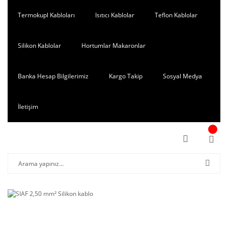
Termokupl Kabloları
Isıtıcı Kablolar
Teflon Kablolar
Silikon Kablolar
Hortumlar Makaronlar
Banka Hesap Bilgilerimiz
Kargo Takip
Sosyal Medya
İletişim