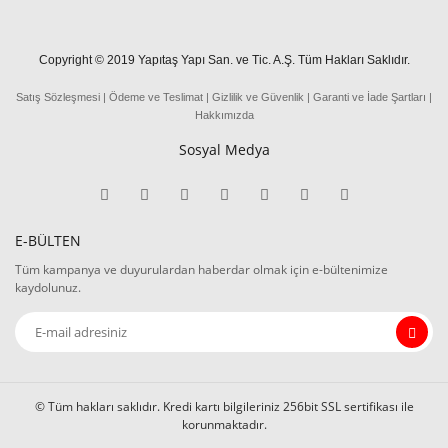
Copyright © 2019 Yapıtaş Yapı San. ve Tic. A.Ş. Tüm Hakları Saklıdır.
Satış Sözleşmesi
|
Ödeme
ve
Teslima
t
|
Gizlilik ve Güvenlik
|
Garanti ve İade Şartları
|
Hakkımızda
Sosyal Medya
E-BÜLTEN
Tüm kampanya ve duyurulardan haberdar olmak için e-bültenimize
kaydolunuz.
© Tüm hakları saklıdır. Kredi kartı bilgileriniz 256bit SSL sertifikası ile
korunmaktadır.