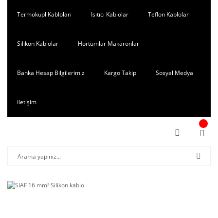
Termokupl Kabloları
Isıtıcı Kablolar
Teflon Kablolar
Silikon Kablolar
Hortumlar Makaronlar
Banka Hesap Bilgilerimiz
Kargo Takip
Sosyal Medya
İletişim