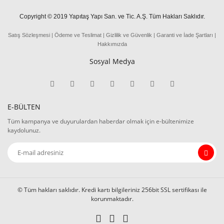
Copyright © 2019 Yapıtaş Yapı San. ve Tic. A.Ş. Tüm Hakları Saklıdır.
Satış Sözleşmesi
|
Ödeme
ve
Teslima
t
|
Gizlilik ve Güvenlik
|
Garanti ve İade Şartları
|
Hakkımızda
Sosyal Medya
E-BÜLTEN
Tüm kampanya ve duyurulardan haberdar olmak için e-bültenimize
kaydolunuz.
© Tüm hakları saklıdır. Kredi kartı bilgileriniz 256bit SSL sertifikası ile
korunmaktadır.