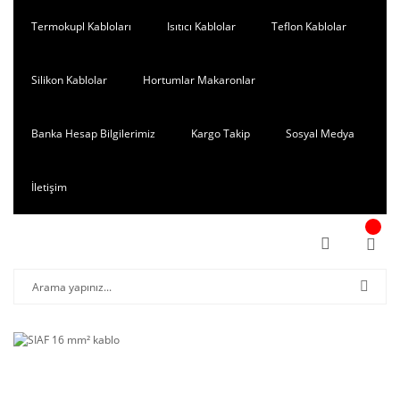
Termokupl Kabloları
Isıtıcı Kablolar
Teflon Kablolar
Silikon Kablolar
Hortumlar Makaronlar
Banka Hesap Bilgilerimiz
Kargo Takip
Sosyal Medya
İletişim