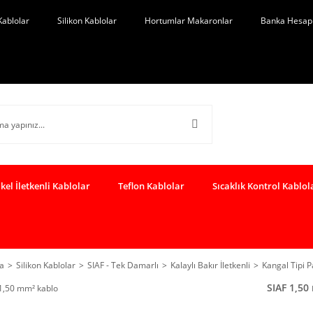
Kablolar
Silikon Kablolar
Hortumlar Makaronlar
Banka Hesap 
kel İletkenli Kablolar
Teflon Kablolar
Sıcaklık Kontrol Kablol
a
Silikon Kablolar
SIAF - Tek Damarlı
Kalaylı Bakır İletkenli
Kangal Tipi 
SIAF 1,50