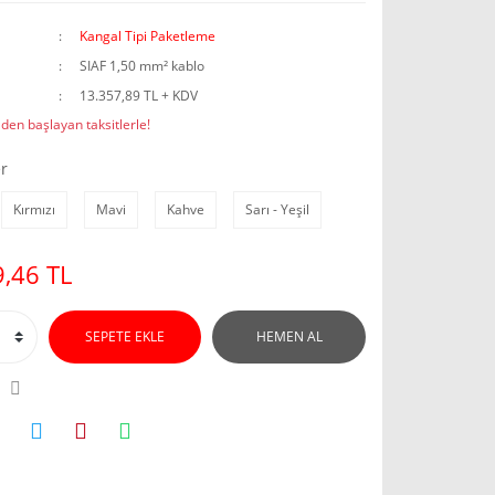
Kangal Tipi Paketleme
SIAF 1,50 mm² kablo
13.357,89 TL + KDV
den başlayan taksitlerle!
r
Kırmızı
Mavi
Kahve
Sarı - Yeşil
,46 TL
SEPETE EKLE
HEMEN AL