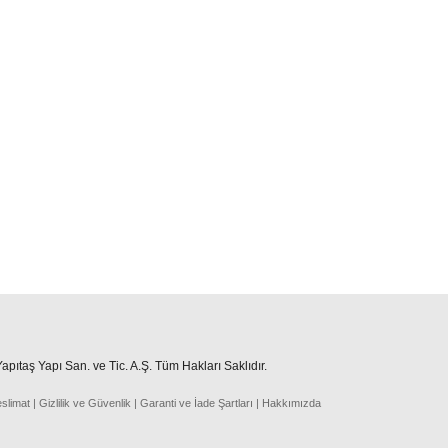
pıtaş Yapı San. ve Tic. A.Ş. Tüm Hakları Saklıdır.
eslima
t
|
Gizlilik ve Güvenlik
|
Garanti ve İade Şartları
|
Hakkımızda