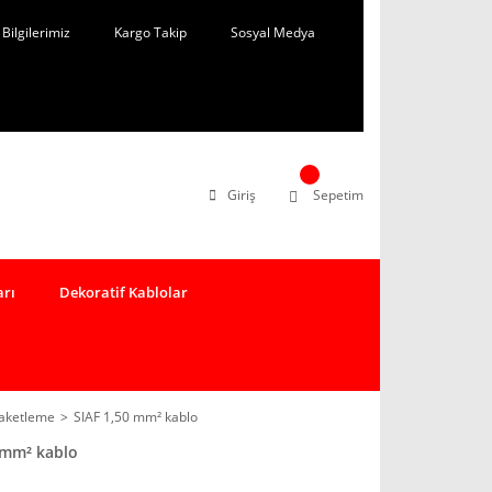
Bilgilerimiz
Kargo Takip
Sosyal Medya
Giriş
Sepetim
arı
Dekoratif Kablolar
Paketleme
SIAF 1,50 mm² kablo
 mm² kablo