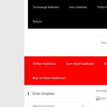
Termokupl Kabloları
Isıtıcı Kablolar
Teflon 
İletişim
Silikon Kablolar
Cam elyaf Kablolar
Ni
Buji ve Neon Kabloları
Anasayf
Ürün Grupları
Silikon Kablolar