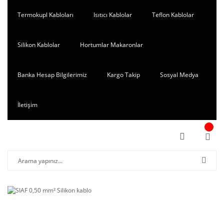
Termokupl Kabloları
Isıtıcı Kablolar
Teflon Kablolar
Silikon Kablolar
Hortumlar Makaronlar
Banka Hesap Bilgilerimiz
Kargo Takip
Sosyal Medya
İletişim