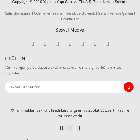
Copyright © 2019 Yapıtaş Yapı San. ve Tic. A.Ş. Tüm Hakları Saklıdır.
Satış Sözleşmesi
|
Ödeme
ve
Teslima
t
|
Gizlilik ve Güvenlik
|
Garanti ve İade Şartları
|
Hakkımızda
Sosyal Medya
E-BÜLTEN
Tüm kampanya ve duyurulardan haberdar olmak için e-bültenimize
kaydolunuz.
© Tüm hakları saklıdır. Kredi kartı bilgileriniz 256bit SSL sertifikası ile
korunmaktadır.