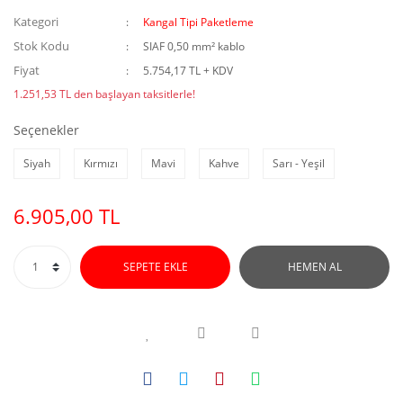
Kategori
Kangal Tipi Paketleme
Stok Kodu
SIAF 0,50 mm² kablo
Fiyat
5.754,17 TL + KDV
1.251,53 TL den başlayan taksitlerle!
Seçenekler
Siyah
Kırmızı
Mavi
Kahve
Sarı - Yeşil
6.905,00 TL
SEPETE EKLE
HEMEN AL