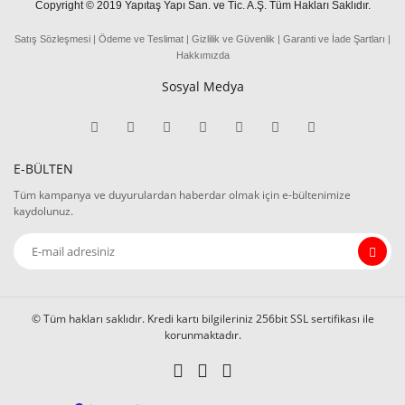
Copyright © 2019 Yapıtaş Yapı San. ve Tic. A.Ş. Tüm Hakları Saklıdır.
Satış Sözleşmesi
|
Ödeme
ve
Teslima
t
|
Gizlilik ve Güvenlik
|
Garanti ve İade Şartları
|
Hakkımızda
Sosyal Medya
E-BÜLTEN
Tüm kampanya ve duyurulardan haberdar olmak için e-bültenimize
kaydolunuz.
© Tüm hakları saklıdır. Kredi kartı bilgileriniz 256bit SSL sertifikası ile
korunmaktadır.