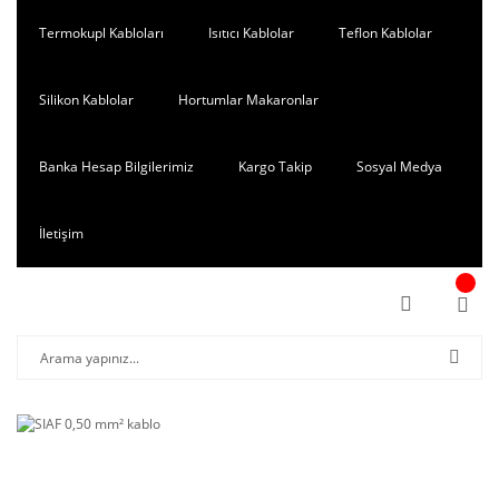
Termokupl Kabloları
Isıtıcı Kablolar
Teflon Kablolar
Silikon Kablolar
Hortumlar Makaronlar
Banka Hesap Bilgilerimiz
Kargo Takip
Sosyal Medya
İletişim