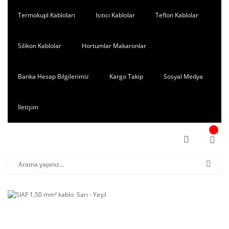
Termokupl Kabloları
Isıtıcı Kablolar
Teflon Kablolar
Silikon Kablolar
Hortumlar Makaronlar
Banka Hesap Bilgilerimiz
Kargo Takip
Sosyal Medya
İletişim