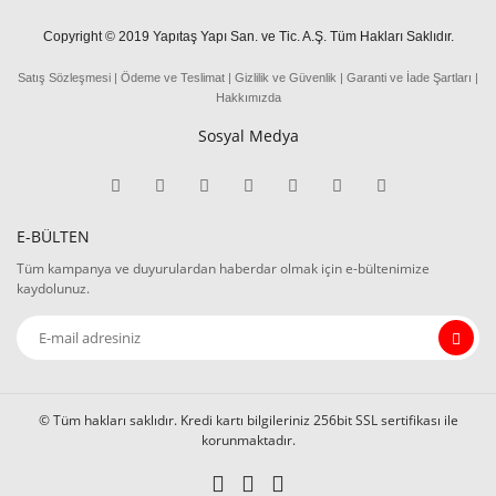
Copyright © 2019 Yapıtaş Yapı San. ve Tic. A.Ş. Tüm Hakları Saklıdır.
Satış Sözleşmesi
|
Ödeme
ve
Teslima
t
|
Gizlilik ve Güvenlik
|
Garanti ve İade Şartları
|
Hakkımızda
Sosyal Medya
E-BÜLTEN
Tüm kampanya ve duyurulardan haberdar olmak için e-bültenimize
kaydolunuz.
© Tüm hakları saklıdır. Kredi kartı bilgileriniz 256bit SSL sertifikası ile
korunmaktadır.