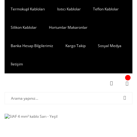
Termokupl Kabloları
Isıtıcı Kablolar
Teflon Kablolar
Silikon Kablolar
Hortumlar Makaronlar
Banka Hesap Bilgilerimiz
Kargo Takip
Sosyal Medya
İletişim