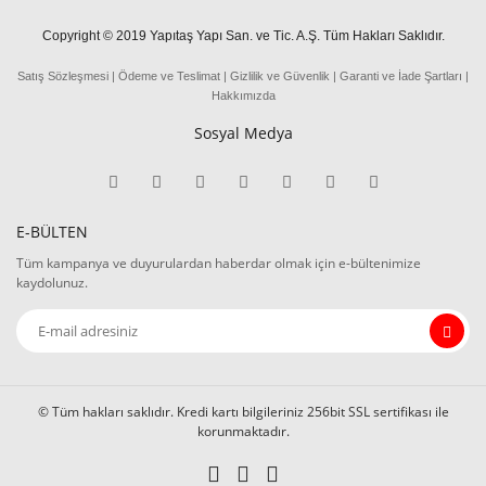
Copyright © 2019 Yapıtaş Yapı San. ve Tic. A.Ş. Tüm Hakları Saklıdır.
Satış Sözleşmesi
|
Ödeme
ve
Teslima
t
|
Gizlilik ve Güvenlik
|
Garanti ve İade Şartları
|
Hakkımızda
Sosyal Medya
E-BÜLTEN
Tüm kampanya ve duyurulardan haberdar olmak için e-bültenimize
kaydolunuz.
© Tüm hakları saklıdır. Kredi kartı bilgileriniz 256bit SSL sertifikası ile
korunmaktadır.