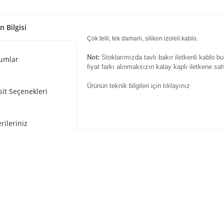
n Bilgisi
Çok telli, tek damarlı, silikon izoleli kablo.
Not:
Stoklarımızda tavlı bakır iletkenli kablo b
umlar
fiyat farkı alınmaksızın kalay kaplı iletkene sah
Ürünün teknik bilgileri için tıklayınız
sit Seçenekleri
rileriniz