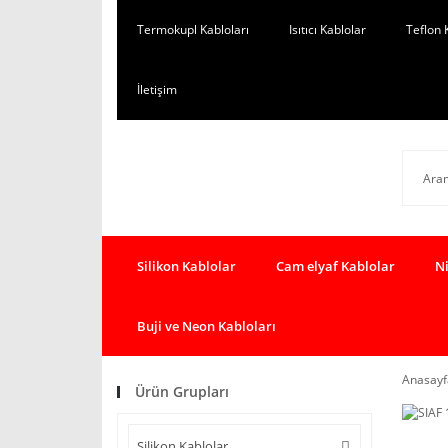
Termokupl Kabloları
Isıtıcı Kablolar
Teflon 
İletişim
Silikon Kablolar
Cam elyaf Kablolar
Ni
Buji ve Neon Kabloları
Anasayf
Ürün Grupları
Silikon Kablolar