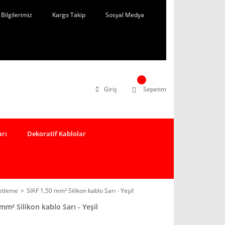
Bilgilerimiz
Kargo Takip
Sosyal Medya
Giriş
Sepetim
arı
Dekoratif Kablolar
ketleme
SIAF 1,50 mm² Silikon kablo Sarı - Yeşil
mm² Silikon kablo Sarı - Yeşil