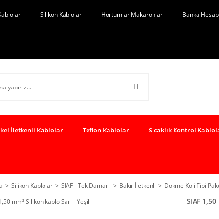
Kablolar
Silikon Kablolar
Hortumlar Makaronlar
Banka Hesap 
kel İletkenli Kablolar
Teflon Kablolar
Sıcaklık Kontrol Kablol
a
Silikon Kablolar
SIAF - Tek Damarlı
Bakır İletkenli
Dökme Koli Tipi Pa
SIAF 1,50 