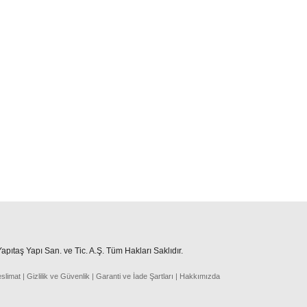
pıtaş Yapı San. ve Tic. A.Ş. Tüm Hakları Saklıdır.
eslima
t
|
Gizlilik ve Güvenlik
|
Garanti ve İade Şartları
|
Hakkımızda