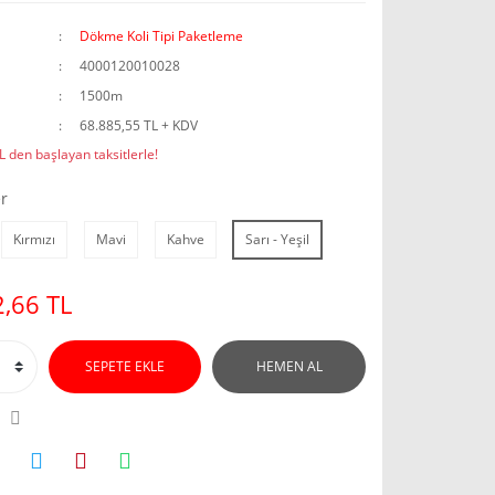
Dökme Koli Tipi Paketleme
4000120010028
1500m
68.885,55 TL + KDV
 den başlayan taksitlerle!
r
Kırmızı
Mavi
Kahve
Sarı - Yeşil
,66 TL
SEPETE EKLE
HEMEN AL