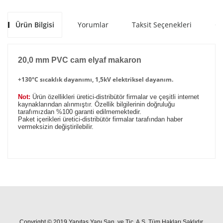
Ürün Bilgisi
Yorumlar
Taksit Seçenekleri
Ön
20,0 mm PVC cam elyaf makaron
+130°C sıcaklık dayanımı, 1,5kV elektriksel dayanım.
Not:
Ürün özellikleri üretici-distribütör firmalar ve çeşitli internet
kaynaklarından alınmıştır. Özellik bilgilerinin doğruluğu
tarafımızdan %100 garanti edilmemektedir.
Paket içerikleri üretici-distribütör firmalar tarafından haber
vermeksizin değiştirilebilir.
Copyright © 2019 Yapıtaş Yapı San. ve Tic. A.Ş. Tüm Hakları Saklıdır.