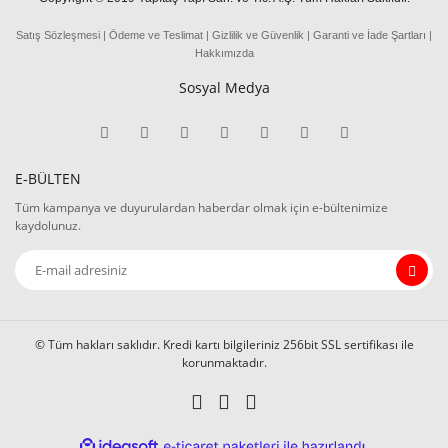
Satış Sözleşmesi
|
Ödeme
ve
Teslima
t
|
Gizlilik ve Güvenlik
|
Garanti ve İade Şartları
|
Hakkımızda
Sosyal Medya
E-BÜLTEN
Tüm kampanya ve duyurulardan haberdar olmak için e-bültenimize
kaydolunuz.
© Tüm hakları saklıdır. Kredi kartı bilgileriniz 256bit SSL sertifikası ile
korunmaktadır.
ile
ideasoft
e-