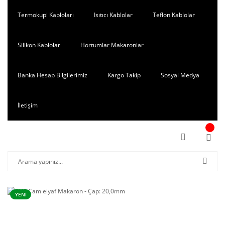
Termokupl Kabloları
Isıtıcı Kablolar
Teflon Kablolar
Silikon Kablolar
Hortumlar Makaronlar
Banka Hesap Bilgilerimiz
Kargo Takip
Sosyal Medya
İletişim
YENİ