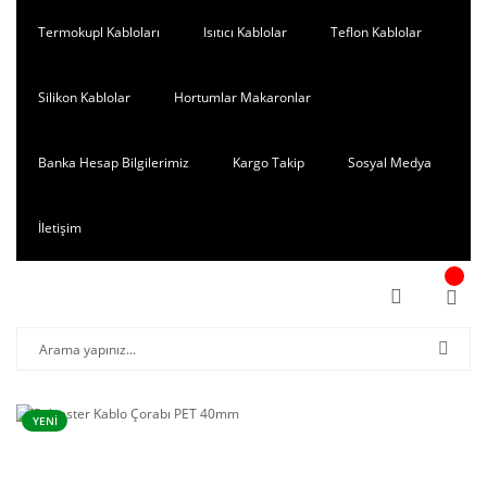
Termokupl Kabloları
Isıtıcı Kablolar
Teflon Kablolar
Silikon Kablolar
Hortumlar Makaronlar
Banka Hesap Bilgilerimiz
Kargo Takip
Sosyal Medya
İletişim
YENİ