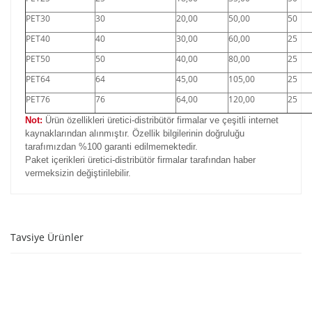
PET30
30
20,00
50,00
50
PET40
40
30,00
60,00
25
PET50
50
40,00
80,00
25
PET64
64
45,00
105,00
25
PET76
76
64,00
120,00
25
Not:
Ürün özellikleri üretici-distribütör firmalar ve çeşitli internet
kaynaklarından alınmıştır. Özellik bilgilerinin doğruluğu
tarafımızdan %100 garanti edilmemektedir.
Paket içerikleri üretici-distribütör firmalar tarafından haber
vermeksizin değiştirilebilir.
Tavsiye Ürünler