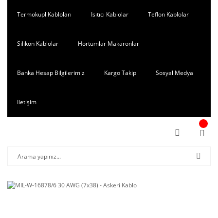
Termokupl Kabloları
Isıtıcı Kablolar
Teflon Kablolar
Silikon Kablolar
Hortumlar Makaronlar
Banka Hesap Bilgilerimiz
Kargo Takip
Sosyal Medya
İletişim