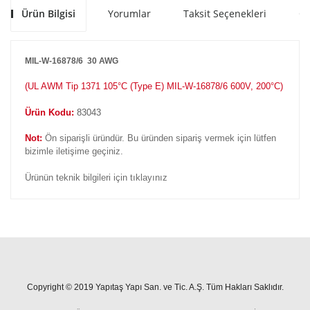
Ürün Bilgisi
Yorumlar
Taksit Seçenekleri
Ön
MIL-W-16878/6 30 AWG
(
UL AWM Tip 1371 105°C (Type E) MIL-W-16878/6 600V, 200°C)
Ürün Kodu:
83043
Not:
Ön siparişli üründür. Bu üründen sipariş vermek için lütfen
bizimle iletişime geçiniz.
Ürünün teknik bilgileri için tıklayınız
Copyright © 2019 Yapıtaş Yapı San. ve Tic. A.Ş. Tüm Hakları Saklıdır.