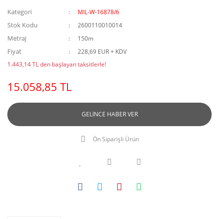
Kategori
MIL-W-16878/6
Stok Kodu
2600110010014
Metraj
150m
Fiyat
228,69 EUR + KDV
1.443,14 TL den başlayan taksitlerle!
15.058,85 TL
GELİNCE HABER VER
Ön Siparişli Ürün