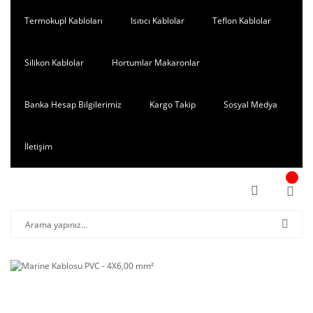
Termokupl Kabloları
Isıtıcı Kablolar
Teflon Kablolar
Silikon Kablolar
Hortumlar Makaronlar
Banka Hesap Bilgilerimiz
Kargo Takip
Sosyal Medya
İletişim