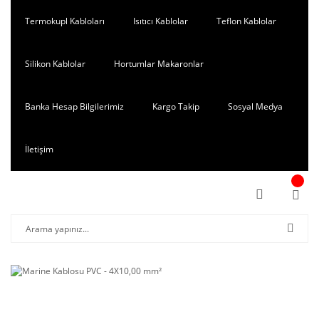
Termokupl Kabloları
Isıtıcı Kablolar
Teflon Kablolar
Silikon Kablolar
Hortumlar Makaronlar
Banka Hesap Bilgilerimiz
Kargo Takip
Sosyal Medya
İletişim