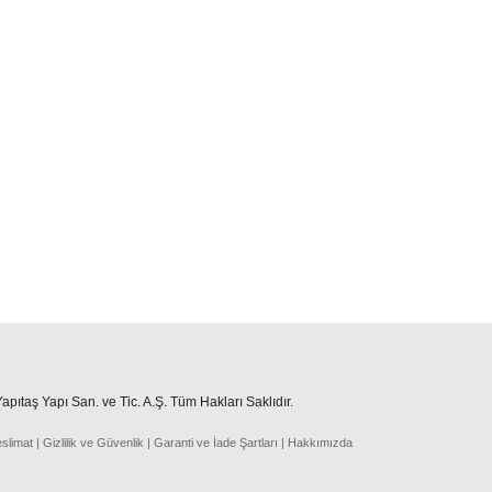
pıtaş Yapı San. ve Tic. A.Ş. Tüm Hakları Saklıdır.
eslima
t
|
Gizlilik ve Güvenlik
|
Garanti ve İade Şartları
|
Hakkımızda