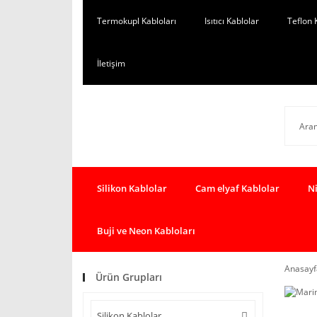
Termokupl Kabloları
Isıtıcı Kablolar
Teflon 
İletişim
Silikon Kablolar
Cam elyaf Kablolar
Ni
Buji ve Neon Kabloları
Anasayf
Ürün Grupları
Silikon Kablolar