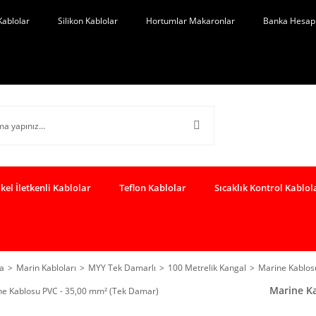
Kablolar
Silikon Kablolar
Hortumlar Makaronlar
Banka Hesap 
kel İletkenli Kablolar
Teflon Kablolar
Sıcaklık Kontrol Kablol
a
Marin Kabloları
MYY Tek Damarlı
100 Metrelik Kangal
Marine Kablos
Marine Ka