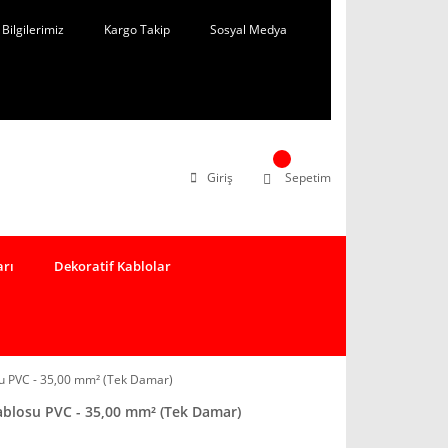
Bilgilerimiz
Kargo Takip
Sosyal Medya
Giriş
Sepetim
arı
Dekoratif Kablolar
u PVC - 35,00 mm² (Tek Damar)
blosu PVC - 35,00 mm² (Tek Damar)