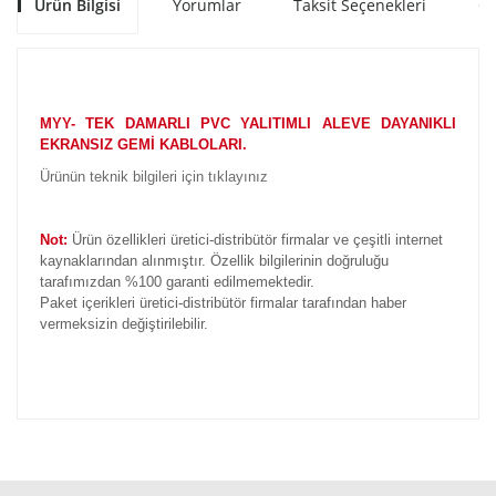
Ürün Bilgisi
Yorumlar
Taksit Seçenekleri
Ön
MYY- TEK DAMARLI PVC YALITIMLI ALEVE DAYANIKLI
EKRANSIZ GEMİ KABLOLARI.
Ürünün teknik bilgileri için tıklayınız
Not:
Ürün özellikleri üretici-distribütör firmalar ve çeşitli internet
kaynaklarından alınmıştır. Özellik bilgilerinin doğruluğu
tarafımızdan %100 garanti edilmemektedir.
Paket içerikleri üretici-distribütör firmalar tarafından haber
vermeksizin değiştirilebilir.