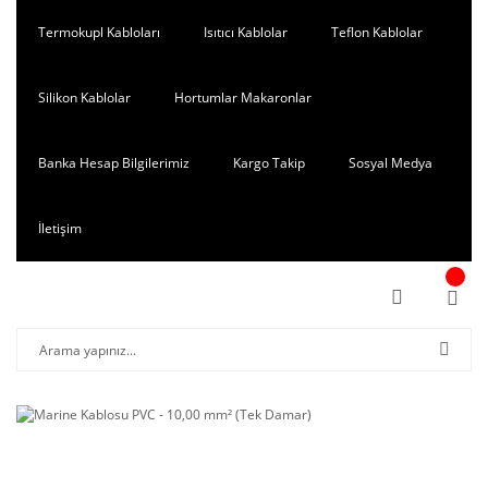
Termokupl Kabloları
Isıtıcı Kablolar
Teflon Kablolar
Silikon Kablolar
Hortumlar Makaronlar
Banka Hesap Bilgilerimiz
Kargo Takip
Sosyal Medya
İletişim