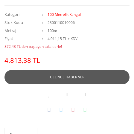
Kategori
100 Metrelik Kangal
Stok Kodu
2300110010006
Metraj
100m
Fiyat
4.011,15 TL + KDV
872,43 TL den başlayan taksitlerle!
4.813,38 TL
GELİNCE HABER VER