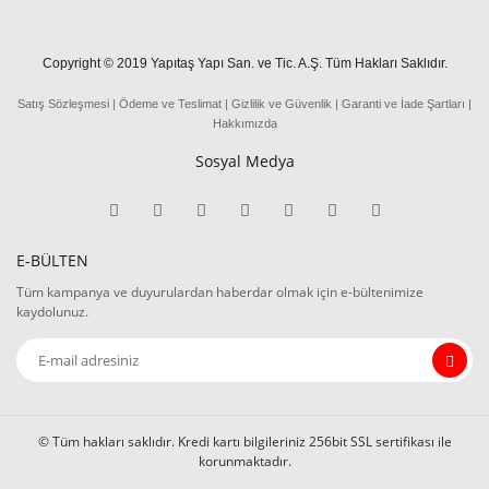
Copyright © 2019 Yapıtaş Yapı San. ve Tic. A.Ş. Tüm Hakları Saklıdır.
Satış Sözleşmesi
|
Ödeme
ve
Teslima
t
|
Gizlilik ve Güvenlik
|
Garanti ve İade Şartları
|
Hakkımızda
Sosyal Medya
E-BÜLTEN
Tüm kampanya ve duyurulardan haberdar olmak için e-bültenimize
kaydolunuz.
© Tüm hakları saklıdır. Kredi kartı bilgileriniz 256bit SSL sertifikası ile
korunmaktadır.