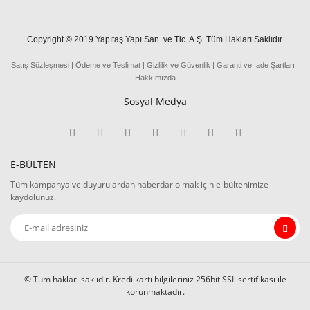
Copyright © 2019 Yapıtaş Yapı San. ve Tic. A.Ş. Tüm Hakları Saklıdır.
Satış Sözleşmesi
|
Ödeme
ve
Teslima
t
|
Gizlilik ve Güvenlik
|
Garanti ve İade Şartları
|
Hakkımızda
Sosyal Medya
E-BÜLTEN
Tüm kampanya ve duyurulardan haberdar olmak için e-bültenimize
kaydolunuz.
© Tüm hakları saklıdır. Kredi kartı bilgileriniz 256bit SSL sertifikası ile
korunmaktadır.