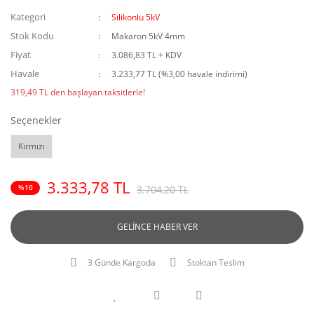
Kategori
Silikonlu 5kV
Stok Kodu
Makaron 5kV 4mm
Fiyat
3.086,83 TL + KDV
Havale
3.233,77 TL (%3,00 havale indirimi)
319,49 TL den başlayan taksitlerle!
Seçenekler
Kırmızı
3.333,78 TL
%10
3.704,20 TL
GELİNCE HABER VER
3 Günde Kargoda
Stoktan Teslim