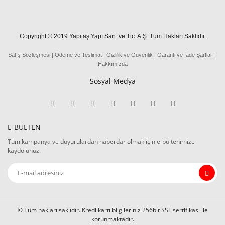
Copyright © 2019 Yapıtaş Yapı San. ve Tic. A.Ş. Tüm Hakları Saklıdır.
Satış Sözleşmesi
|
Ödeme
ve
Teslima
t
|
Gizlilik ve Güvenlik
|
Garanti ve İade Şartları
|
Hakkımızda
Sosyal Medya
E-BÜLTEN
Tüm kampanya ve duyurulardan haberdar olmak için e-bültenimize
kaydolunuz.
© Tüm hakları saklıdır. Kredi kartı bilgileriniz 256bit SSL sertifikası ile
korunmaktadır.