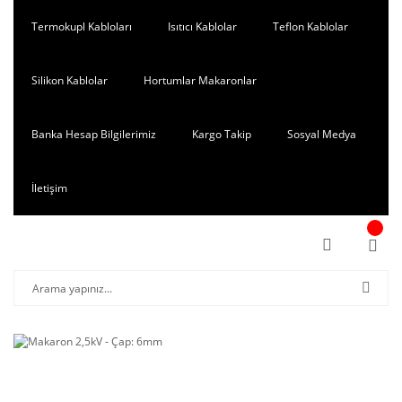
Termokupl Kabloları
Isıtıcı Kablolar
Teflon Kablolar
Silikon Kablolar
Hortumlar Makaronlar
Banka Hesap Bilgilerimiz
Kargo Takip
Sosyal Medya
İletişim