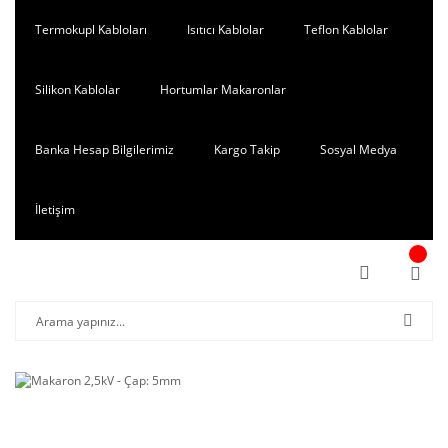
Termokupl Kabloları
Isıtıcı Kablolar
Teflon Kablolar
Silikon Kablolar
Hortumlar Makaronlar
Banka Hesap Bilgilerimiz
Kargo Takip
Sosyal Medya
İletişim