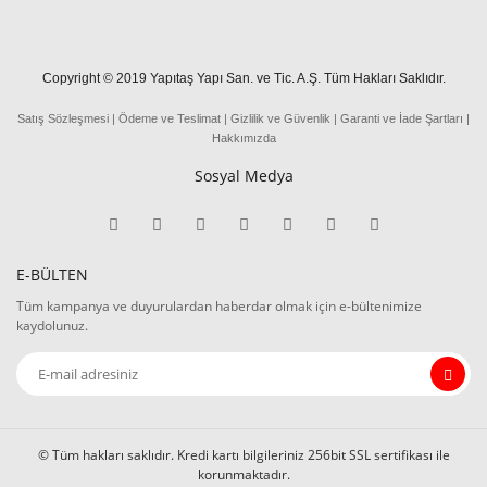
Copyright © 2019 Yapıtaş Yapı San. ve Tic. A.Ş. Tüm Hakları Saklıdır.
Satış Sözleşmesi
|
Ödeme
ve
Teslima
t
|
Gizlilik ve Güvenlik
|
Garanti ve İade Şartları
|
Hakkımızda
Sosyal Medya
E-BÜLTEN
Tüm kampanya ve duyurulardan haberdar olmak için e-bültenimize
kaydolunuz.
© Tüm hakları saklıdır. Kredi kartı bilgileriniz 256bit SSL sertifikası ile
korunmaktadır.