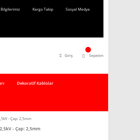
Bilgilerimiz
Kargo Takip
Sosyal Medya
Giriş
Sepetim
arı
Dekoratif Kablolar
,5kV - Çap: 2,5mm
2,5kV - Çap: 2,5mm