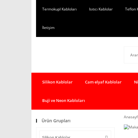
Termokupl Kabloları
Isıtıcı Kablolar
Teflon 
İletişim
Silikon Kablolar
Cam elyaf Kablolar
Ni
Buji ve Neon Kabloları
Anasayf
Ürün Grupları
Silikon Kablolar