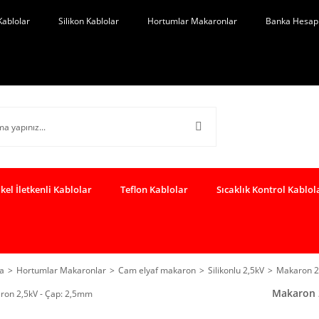
Kablolar
Silikon Kablolar
Hortumlar Makaronlar
Banka Hesap 
kel İletkenli Kablolar
Teflon Kablolar
Sıcaklık Kontrol Kablol
a
Hortumlar Makaronlar
Cam elyaf makaron
Silikonlu 2,5kV
Makaron 2
Makaron 