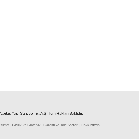
pıtaş Yapı San. ve Tic. A.Ş. Tüm Hakları Saklıdır.
eslima
t
|
Gizlilik ve Güvenlik
|
Garanti ve İade Şartları
|
Hakkımızda