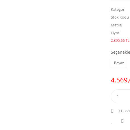
Kategori
Stok Kodu
Metraj
Fiyat
2.395,66 TL 
Seçenekle
Beyaz
4.569,
3 Günd