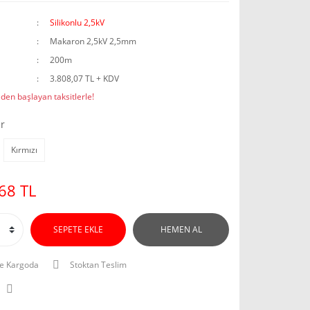
Silikonlu 2,5kV
Makaron 2,5kV 2,5mm
200m
3.808,07 TL + KDV
den başlayan taksitlerle!
r
Kırmızı
68 TL
SEPETE EKLE
HEMEN AL
e Kargoda
Stoktan Teslim