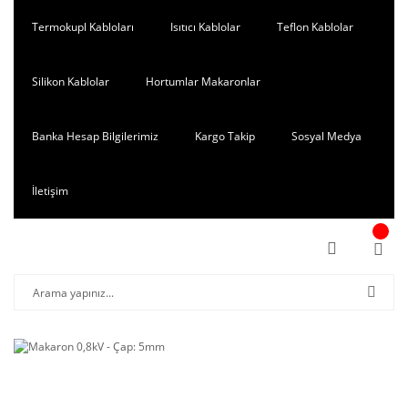
Termokupl Kabloları
Isıtıcı Kablolar
Teflon Kablolar
Silikon Kablolar
Hortumlar Makaronlar
Banka Hesap Bilgilerimiz
Kargo Takip
Sosyal Medya
İletişim