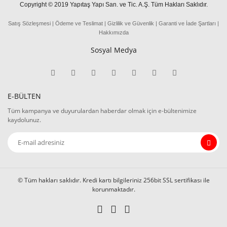
Copyright © 2019 Yapıtaş Yapı San. ve Tic. A.Ş. Tüm Hakları Saklıdır.
Satış Sözleşmesi
|
Ödeme
ve
Teslima
t
|
Gizlilik ve Güvenlik
|
Garanti ve İade Şartları
|
Hakkımızda
Sosyal Medya
E-BÜLTEN
Tüm kampanya ve duyurulardan haberdar olmak için e-bültenimize
kaydolunuz.
© Tüm hakları saklıdır. Kredi kartı bilgileriniz 256bit SSL sertifikası ile
korunmaktadır.