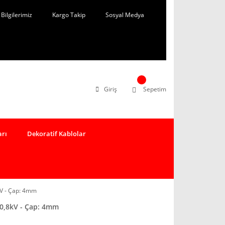
Bilgilerimiz
Kargo Takip
Sosyal Medya
Giriş
Sepetim
arı
Dekoratif Kablolar
V - Çap: 4mm
0,8kV - Çap: 4mm