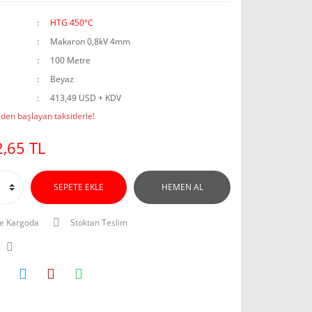
HTG 450°C
Makaron 0,8kV 4mm
100 Metre
Beyaz
413,49 USD + KDV
den başlayan taksitlerle!
,65 TL
SEPETE EKLE
HEMEN AL
e Kargoda
Stoktan Teslim