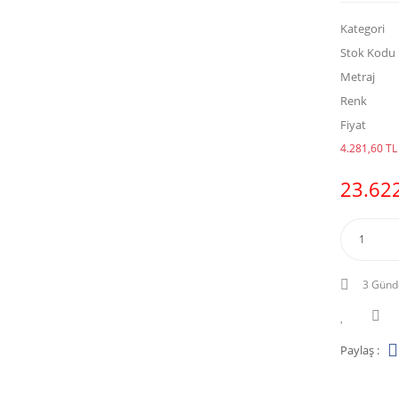
Kategori
Stok Kodu
Metraj
Renk
Fiyat
4.281,60 TL 
23.622
3 Günd
Paylaş :