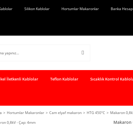
Kablolar
Silikon Kablolar
Hortumlar Makaronlar
Banka Hesap 
kel İletkenli Kablolar
Teflon Kablolar
Sıcaklık Kontrol Kablol
a
Hortumlar Makaronlar
Cam elyaf makaron
HTG 450°C
Makaron 0,8k
Makaron 