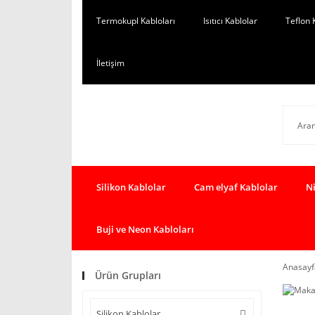
Termokupl Kabloları
Isıtıcı Kablolar
Teflon 
İletişim
Silikon Kablolar
Cam elyaf Kablolar
Ni
Buji ve Neon Kabloları
Anasayf
Ürün Grupları
Silikon Kablolar