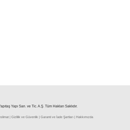
pıtaş Yapı San. ve Tic. A.Ş. Tüm Hakları Saklıdır.
eslima
t
|
Gizlilik ve Güvenlik
|
Garanti ve İade Şartları
|
Hakkımızda