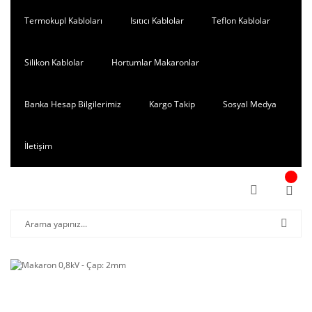
Termokupl Kabloları
Isıtıcı Kablolar
Teflon Kablolar
Silikon Kablolar
Hortumlar Makaronlar
Banka Hesap Bilgilerimiz
Kargo Takip
Sosyal Medya
İletişim