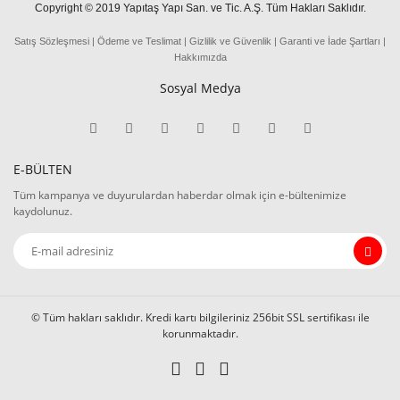
Copyright © 2019 Yapıtaş Yapı San. ve Tic. A.Ş. Tüm Hakları Saklıdır.
Satış Sözleşmesi
|
Ödeme
ve
Teslima
t
|
Gizlilik ve Güvenlik
|
Garanti ve İade Şartları
|
Hakkımızda
Sosyal Medya
E-BÜLTEN
Tüm kampanya ve duyurulardan haberdar olmak için e-bültenimize
kaydolunuz.
© Tüm hakları saklıdır. Kredi kartı bilgileriniz 256bit SSL sertifikası ile
korunmaktadır.