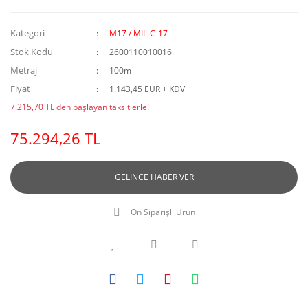
Kategori
M17 / MIL-C-17
Stok Kodu
2600110010016
Metraj
100m
Fiyat
1.143,45 EUR + KDV
7.215,70 TL den başlayan taksitlerle!
75.294,26 TL
GELİNCE HABER VER
Ön Siparişli Ürün