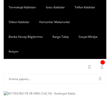
Termokupl Kabloları
Isıtıcı Kablolar
Teflon Kablolar
Silikon Kablolar
Hortumlar Makaronlar
Banka Hesap Bilgilerimiz
Kargo Takip
Sosyal Medya
İletişim