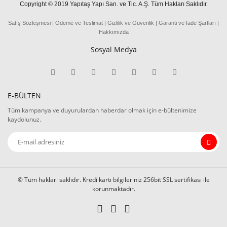
Copyright © 2019 Yapıtaş Yapı San. ve Tic. A.Ş. Tüm Hakları Saklıdır.
Satış Sözleşmesi
|
Ödeme
ve
Teslima
t
|
Gizlilik ve Güvenlik
|
Garanti ve İade Şartları
|
Hakkımızda
Sosyal Medya
E-BÜLTEN
Tüm kampanya ve duyurulardan haberdar olmak için e-bültenimize
kaydolunuz.
© Tüm hakları saklıdır. Kredi kartı bilgileriniz 256bit SSL sertifikası ile
korunmaktadır.