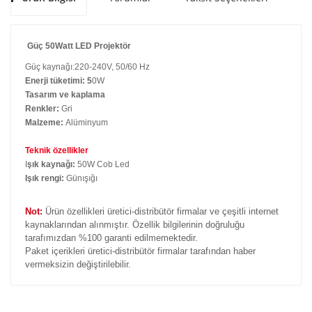
Güç 50Watt LED Projektör
Güç kaynağı:220-240V, 50/60 Hz
Enerji tüketimi: 5
0W
Tasarım ve kaplama
Renkler:
Gri
Malzeme:
Alüminyum
Teknik özellikler
I
şık kaynağı:
50W Cob Led
Işık rengi:
Günışığı
Not:
Ürün özellikleri üretici-distribütör firmalar ve çeşitli internet
kaynaklarından alınmıştır. Özellik bilgilerinin doğruluğu
tarafımızdan %100 garanti edilmemektedir.
Paket içerikleri üretici-distribütör firmalar tarafından haber
vermeksizin değiştirilebilir.