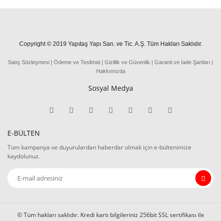
Copyright © 2019 Yapıtaş Yapı San. ve Tic. A.Ş. Tüm Hakları Saklıdır.
Satış Sözleşmesi
|
Ödeme
ve
Teslima
t
|
Gizlilik ve Güvenlik
|
Garanti ve İade Şartları
|
Hakkımızda
Sosyal Medya
E-BÜLTEN
Tüm kampanya ve duyurulardan haberdar olmak için e-bültenimize
kaydolunuz.
© Tüm hakları saklıdır. Kredi kartı bilgileriniz 256bit SSL sertifikası ile