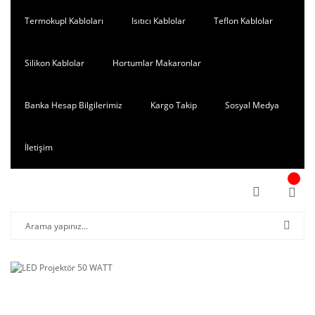
Termokupl Kabloları
Isıtıcı Kablolar
Teflon Kablolar
Silikon Kablolar
Hortumlar Makaronlar
Banka Hesap Bilgilerimiz
Kargo Takip
Sosyal Medya
İletişim