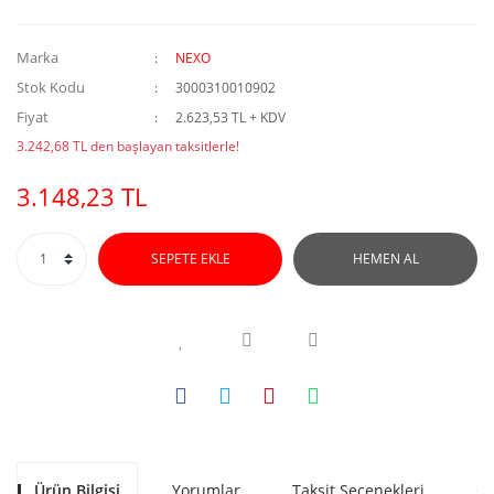
Marka
NEXO
Stok Kodu
3000310010902
Fiyat
2.623,53 TL + KDV
3.242,68 TL den başlayan taksitlerle!
3.148,23 TL
SEPETE EKLE
HEMEN AL
Ürün Bilgisi
Yorumlar
Taksit Seçenekleri
Ön