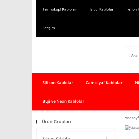
Termokupl Kabloları
Isıtıcı Kablolar
Teflon 
İletişim
Silikon Kablolar
Cam elyaf Kablolar
Ni
Buji ve Neon Kabloları
Anasayf
Ürün Grupları
Silikon Kablolar