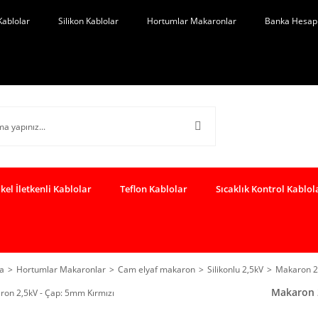
Kablolar
Silikon Kablolar
Hortumlar Makaronlar
Banka Hesap 
kel İletkenli Kablolar
Teflon Kablolar
Sıcaklık Kontrol Kablol
a
Hortumlar Makaronlar
Cam elyaf makaron
Silikonlu 2,5kV
Makaron 2,
Makaron 2