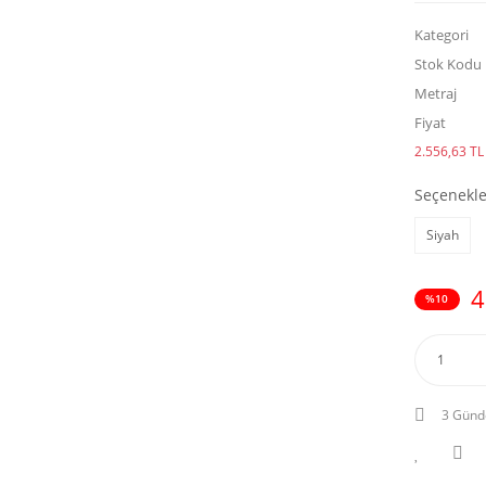
Kategori
Stok Kodu
Metraj
Fiyat
2.556,63 TL 
Seçenekle
Siyah
4
%10
3 Günd