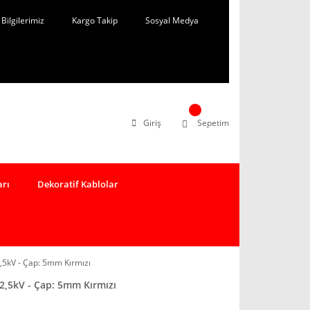
Bilgilerimiz
Kargo Takip
Sosyal Medya
Giriş
Sepetim
arı
Dekoratif Kablolar
5kV - Çap: 5mm Kırmızı
,5kV - Çap: 5mm Kırmızı