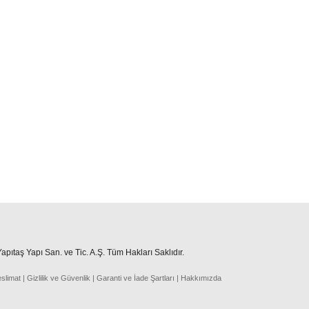
pıtaş Yapı San. ve Tic. A.Ş. Tüm Hakları Saklıdır.
eslima
t
|
Gizlilik ve Güvenlik
|
Garanti ve İade Şartları
|
Hakkımızda