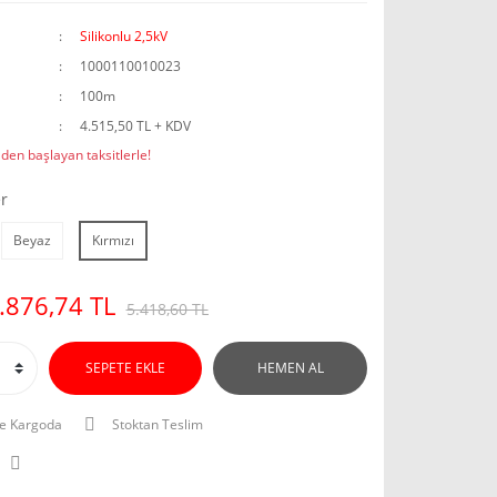
Silikonlu 2,5kV
1000110010023
100m
4.515,50 TL + KDV
den başlayan taksitlerle!
r
Beyaz
Kırmızı
.876,74 TL
5.418,60 TL
SEPETE EKLE
HEMEN AL
e Kargoda
Stoktan Teslim