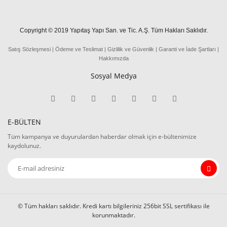
Copyright © 2019 Yapıtaş Yapı San. ve Tic. A.Ş. Tüm Hakları Saklıdır.
Satış Sözleşmesi
|
Ödeme
ve
Teslima
t
|
Gizlilik ve Güvenlik
|
Garanti ve İade Şartları
|
Hakkımızda
Sosyal Medya
E-BÜLTEN
Tüm kampanya ve duyurulardan haberdar olmak için e-bültenimize
kaydolunuz.
© Tüm hakları saklıdır. Kredi kartı bilgileriniz 256bit SSL sertifikası ile
korunmaktadır.