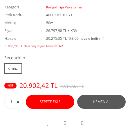
Kategori
Kangal Tipi Paketleme
Stok Kodu
4000210010071
Metraj
50m
Fiyat
26.797,98 TL + KDV
Havale
20.275,35 TL (%3,00 havale indirimi)
3.788,56 TL den başlayan taksitlerle!
Seçenekler
Kırmızı
20.902,42 TL
%35
32.157,57 TL
SEPETE EKLE
HEMEN AL