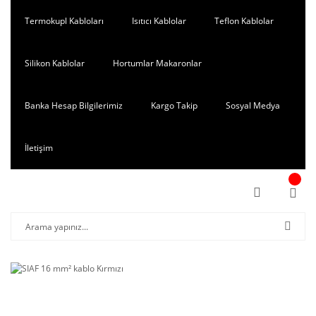
Termokupl Kabloları
Isıtıcı Kablolar
Teflon Kablolar
Silikon Kablolar
Hortumlar Makaronlar
Banka Hesap Bilgilerimiz
Kargo Takip
Sosyal Medya
İletişim