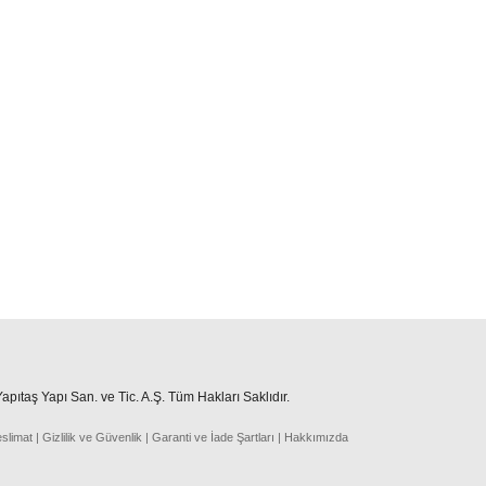
pıtaş Yapı San. ve Tic. A.Ş. Tüm Hakları Saklıdır.
eslima
t
|
Gizlilik ve Güvenlik
|
Garanti ve İade Şartları
|
Hakkımızda