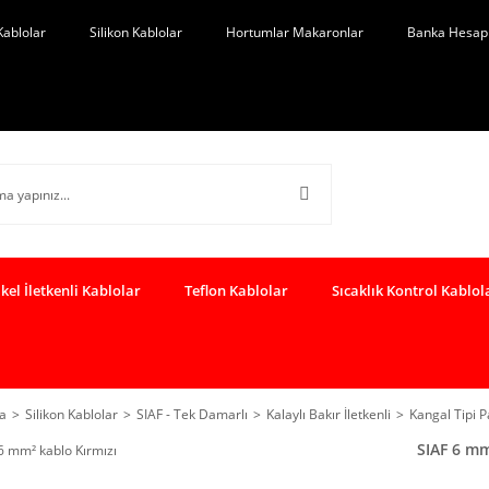
Kablolar
Silikon Kablolar
Hortumlar Makaronlar
Banka Hesap 
kel İletkenli Kablolar
Teflon Kablolar
Sıcaklık Kontrol Kablol
a
Silikon Kablolar
SIAF - Tek Damarlı
Kalaylı Bakır İletkenli
Kangal Tipi 
SIAF 6 mm