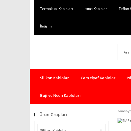
Termokupl Kabloları
Isıtıcı Kablolar
Teflon 
İletişim
Silikon Kablolar
Cam elyaf Kablolar
Ni
Buji ve Neon Kabloları
Anasayf
Ürün Grupları
Silikon Kablolar