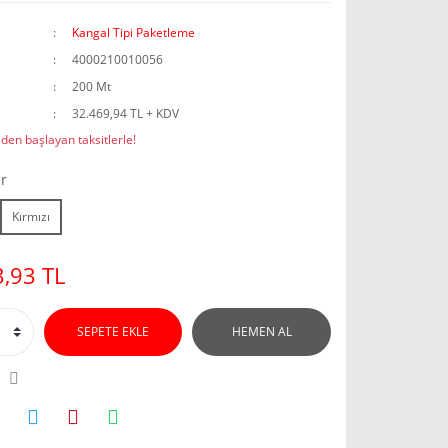
Kangal Tipi Paketleme
4000210010056
200 Mt
32.469,94 TL + KDV
den başlayan taksitlerle!
r
Kırmızı
,93 TL
SEPETE EKLE
HEMEN AL