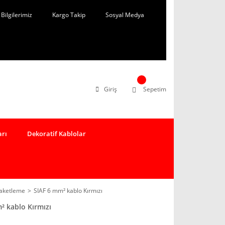
Bilgilerimiz
Kargo Takip
Sosyal Medya
Giriş
Sepetim
arı
Dekoratif Kablolar
Paketleme
SIAF 6 mm² kablo Kırmızı
² kablo Kırmızı