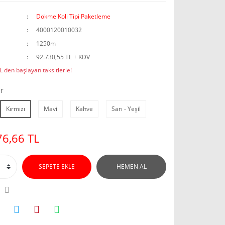
Dökme Koli Tipi Paketleme
4000120010032
1250m
92.730,55 TL + KDV
 den başlayan taksitlerle!
r
Kırmızı
Mavi
Kahve
Sarı - Yeşil
6,66 TL
SEPETE EKLE
HEMEN AL