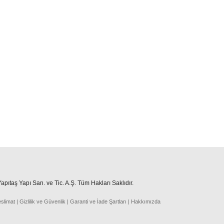
pıtaş Yapı San. ve Tic. A.Ş. Tüm Hakları Saklıdır.
eslima
t
|
Gizlilik ve Güvenlik
|
Garanti ve İade Şartları
|
Hakkımızda