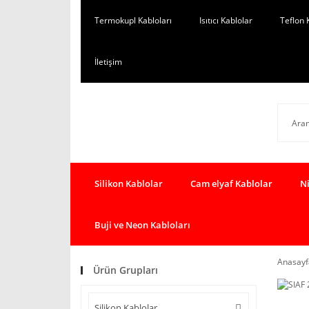
Termokupl Kabloları
Isıtıcı Kablolar
Teflon 
İletişim
Silikon Kablolar
Cam elyaf Kablolar
Ni
Buji ve Neon Kabloları
Anasayf
Ürün Grupları
Silikon Kablolar