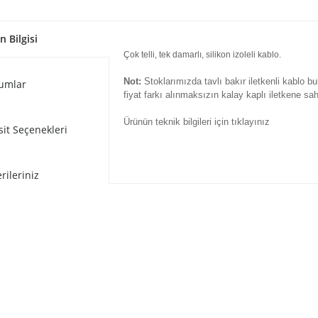
n Bilgisi
Çok telli, tek damarlı, silikon izoleli kablo.
Not:
Stoklarımızda tavlı bakır iletkenli kablo b
umlar
fiyat farkı alınmaksızın kalay kaplı iletkene sah
Ürünün teknik bilgileri için tıklayınız
sit Seçenekleri
rileriniz