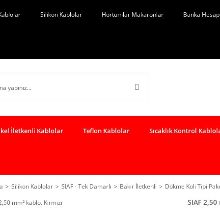
Kablolar
Silikon Kablolar
Hortumlar Makaronlar
Banka Hesap 
kel İletkenli Kablolar
Teflon Kablolar
Sıcaklık Kontrol Kablol
a
Silikon Kablolar
SIAF - Tek Damarlı
Bakır İletkenli
Dökme Koli Tipi Pa
SIAF 2,50