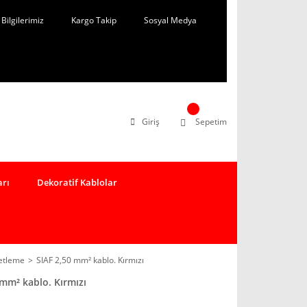
Bilgilerimiz
Kargo Takip
Sosyal Medya
Giriş
Sepetim
arı
Dekoratif Kablolar
ketleme
SIAF 2,50 mm² kablo. Kırmızı
 mm² kablo. Kırmızı