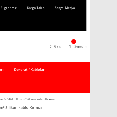
Bilgilerimiz
Kargo Takip
Sosyal Medya
Giriş
Sepetim
arı
Dekoratif Kablolar
me
SIAF 50 mm² Silikon kablo Kırmızı
m² Silikon kablo Kırmızı