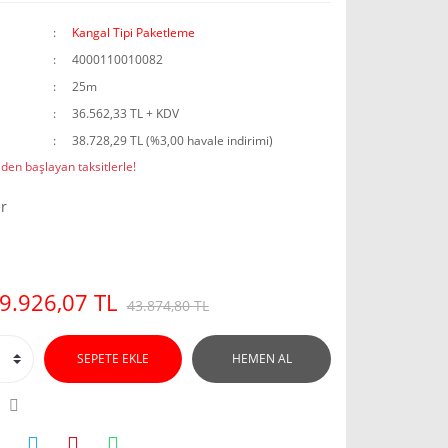
Kangal Tipi Paketleme
4000110010082
25m
36.562,33 TL + KDV
38.728,29 TL (%3,00 havale indirimi)
den başlayan taksitlerle!
r
9.926,07 TL
43.874,80 TL
SEPETE EKLE
HEMEN AL