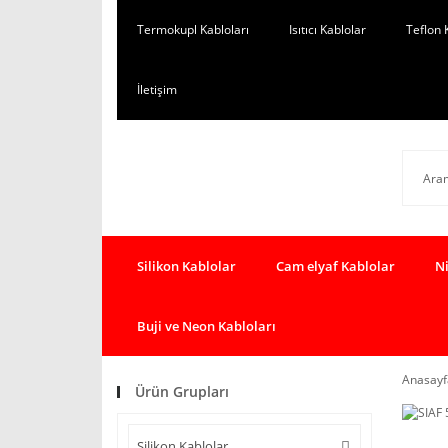
Termokupl Kabloları
Isıtıcı Kablolar
Teflon 
İletişim
Silikon Kablolar
Cam elyaf Kablolar
Ni
Buji ve Neon Kabloları
Anasayf
Ürün Grupları
Silikon Kablolar