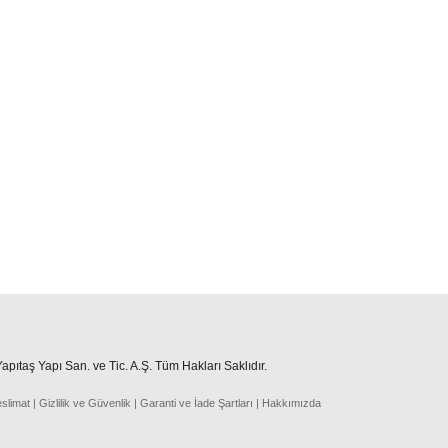
pıtaş Yapı San. ve Tic. A.Ş. Tüm Hakları Saklıdır.
eslima
t
|
Gizlilik ve Güvenlik
|
Garanti ve İade Şartları
|
Hakkımızda