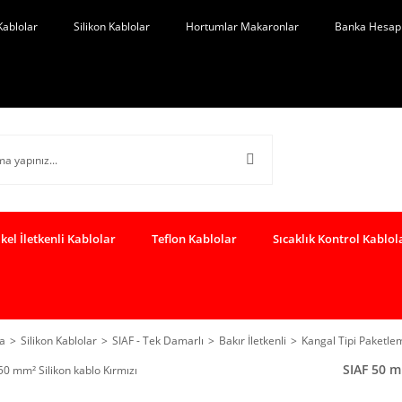
Kablolar
Silikon Kablolar
Hortumlar Makaronlar
Banka Hesap 
kel İletkenli Kablolar
Teflon Kablolar
Sıcaklık Kontrol Kablol
a
Silikon Kablolar
SIAF - Tek Damarlı
Bakır İletkenli
Kangal Tipi Paketle
SIAF 50 m