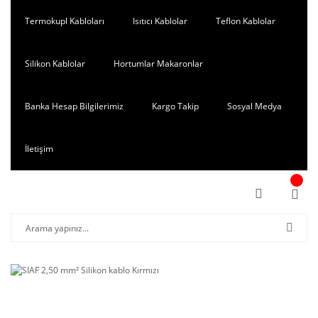
Termokupl Kabloları
Isıtıcı Kablolar
Teflon Kablolar
Silikon Kablolar
Hortumlar Makaronlar
Banka Hesap Bilgilerimiz
Kargo Takip
Sosyal Medya
İletişim