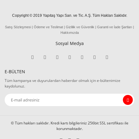
Copyright © 2019 Yapıtaş Yapı San. ve Tic. A.Ş. Tüm Hakları Saklıdır.
Satış Sözleşmesi
|
Ödeme
ve
Teslima
t
|
Gizlilik ve Güvenlik
|
Garanti ve İade Şartları
|
Hakkımızda
Sosyal Medya
E-BÜLTEN
Tüm kampanya ve duyurulardan haberdar olmak için e-bültenimize
kaydolunuz.
© Tüm hakları saklıdır. Kredi kartı bilgileriniz 256bit SSL sertifikası ile
korunmaktadır.