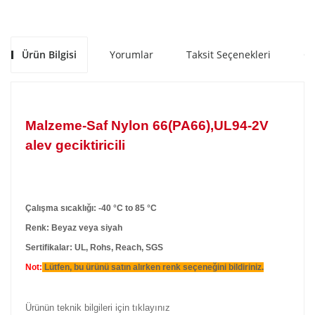
Ürün Bilgisi
Yorumlar
Taksit Seçenekleri
Ön
Malzeme-Saf Nylon 66(PA66),UL94-2V
alev geciktiricili
Çalışma sıcaklığı: -40 °C to 85 °C
Renk: Beyaz veya siyah
Sertifikalar: UL, Rohs, Reach, SGS
Not:
Lütfen, bu ürünü satın alırken renk seçeneğini bildiriniz.
Ürünün teknik bilgileri için tıklayınız