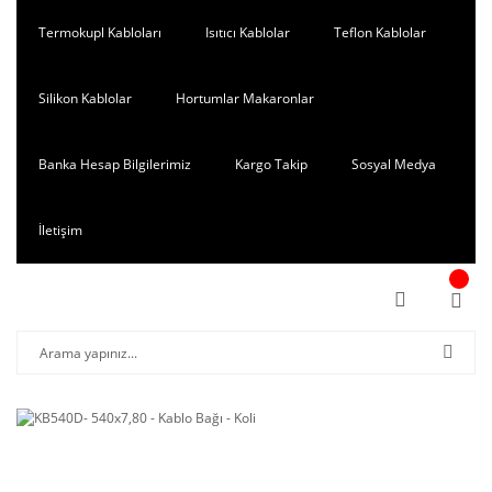
Termokupl Kabloları
Isıtıcı Kablolar
Teflon Kablolar
Silikon Kablolar
Hortumlar Makaronlar
Banka Hesap Bilgilerimiz
Kargo Takip
Sosyal Medya
İletişim