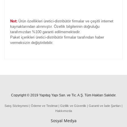
Not:
Ürün özellikleri üretici-distribütör firmalar ve çeşitli internet
kaynaklarından alınmıştır. Özellik bilgilerinin doğruluğu
tarafımızdan %100 garanti edilmemektedir.
Paket içerikleri üretici-distribütör firmalar tarafından haber
vermeksizin değiştirilebilir.
Copyright © 2019 Yapıtaş Yapı San. ve Tic. A.Ş. Tüm Hakları Saklıdır.
Satış Sözleşmesi
|
Ödeme
ve
Teslima
t
|
Gizlilik ve Güvenlik
|
Garanti ve İade Şartları
|
Hakkımızda
Sosyal Medya