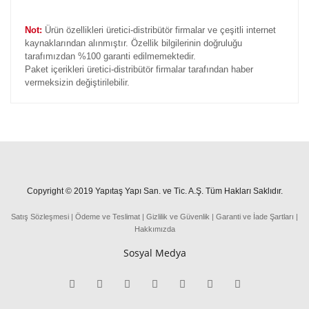
Not:
Ürün özellikleri üretici-distribütör firmalar ve çeşitli internet
kaynaklarından alınmıştır. Özellik bilgilerinin doğruluğu
tarafımızdan %100 garanti edilmemektedir.
Paket içerikleri üretici-distribütör firmalar tarafından haber
vermeksizin değiştirilebilir.
Copyright © 2019 Yapıtaş Yapı San. ve Tic. A.Ş. Tüm Hakları Saklıdır.
Satış Sözleşmesi
|
Ödeme
ve
Teslima
t
|
Gizlilik ve Güvenlik
|
Garanti ve İade Şartları
|
Hakkımızda
Sosyal Medya