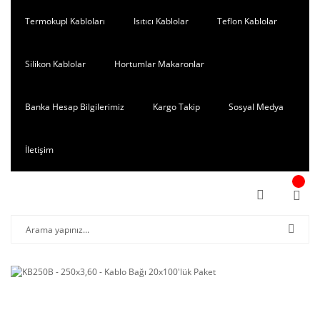
Termokupl Kabloları
Isıtıcı Kablolar
Teflon Kablolar
Silikon Kablolar
Hortumlar Makaronlar
Banka Hesap Bilgilerimiz
Kargo Takip
Sosyal Medya
İletişim