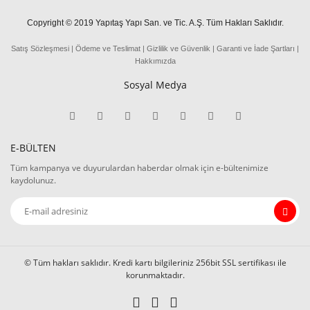
Copyright © 2019 Yapıtaş Yapı San. ve Tic. A.Ş. Tüm Hakları Saklıdır.
Satış Sözleşmesi
|
Ödeme
ve
Teslima
t
|
Gizlilik ve Güvenlik
|
Garanti ve İade Şartları
|
Hakkımızda
Sosyal Medya
E-BÜLTEN
Tüm kampanya ve duyurulardan haberdar olmak için e-bültenimize
kaydolunuz.
© Tüm hakları saklıdır. Kredi kartı bilgileriniz 256bit SSL sertifikası ile
korunmaktadır.