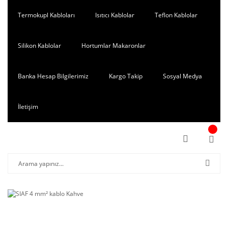
Termokupl Kabloları
Isıtıcı Kablolar
Teflon Kablolar
Silikon Kablolar
Hortumlar Makaronlar
Banka Hesap Bilgilerimiz
Kargo Takip
Sosyal Medya
İletişim