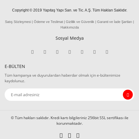
Copyright © 2019 Yapıtaş Yapı San. ve Tic. A.Ş. Tüm Hakları Saklıdır.
Satış Sözleşmesi
|
Ödeme
ve
Teslima
t
|
Gizlilik ve Güvenlik
|
Garanti ve İade Şartları
|
Hakkımızda
Sosyal Medya
E-BÜLTEN
Tüm kampanya ve duyurulardan haberdar olmak için e-bültenimize
kaydolunuz.
© Tüm hakları saklıdır. Kredi kartı bilgileriniz 256bit SSL sertifikası ile
korunmaktadır.