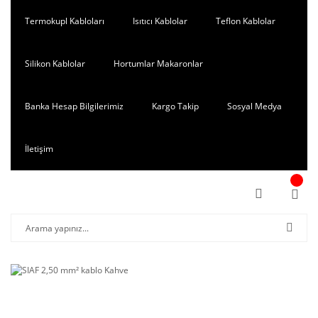
Termokupl Kabloları
Isıtıcı Kablolar
Teflon Kablolar
Silikon Kablolar
Hortumlar Makaronlar
Banka Hesap Bilgilerimiz
Kargo Takip
Sosyal Medya
İletişim